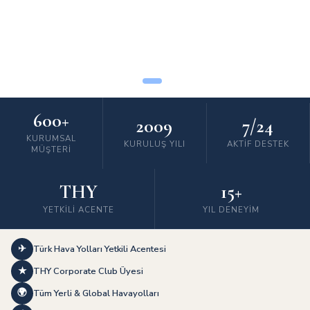
600+
2009
7/24
KURUMSAL
KURULUŞ YILI
AKTIF DESTEK
MÜŞTERI
THY
15+
YETKILI ACENTE
YIL DENEYIM
✈
Türk Hava Yolları Yetkili Acentesi
★
THY Corporate Club Üyesi
🌍
Tüm Yerli & Global Havayolları