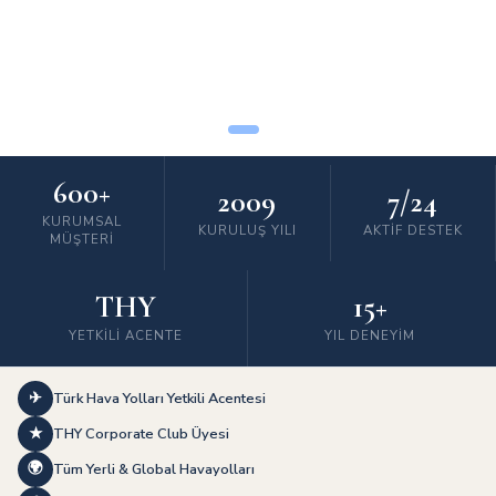
600+
2009
7/24
KURUMSAL
KURULUŞ YILI
AKTIF DESTEK
MÜŞTERI
THY
15+
YETKILI ACENTE
YIL DENEYIM
✈
Türk Hava Yolları Yetkili Acentesi
★
THY Corporate Club Üyesi
🌍
Tüm Yerli & Global Havayolları