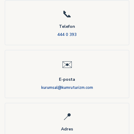
📞
Telefon
444 0 393
✉️
E-posta
kurumsal@kumruturizm.com
📍
Adres