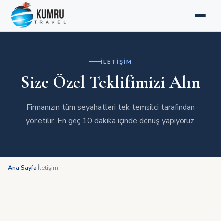
ANASAYFA
HIZMETLER
SEYAHAT YÖNETIMI
İLETIŞIM
Size Özel Teklifimizi Alın
RAPORLAMA
Firmanızın tüm seyahatleri tek temsilci tarafından
HAKKIMIZDA
yönetilir. En geç 10 dakika içinde dönüş yapıyoruz.
Teklif Al
📞 444 0 393
Ana Sayfa
›
İletişim