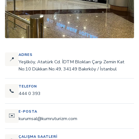
ADRES
📍
Yeşilköy, Atatürk Cd. İDTM Blokları Çarşı Zemin Kat
No:10 Dükkan No:49, 34149 Bakırköy / İstanbul
TELEFON
📞
444 0 393
E-POSTA
✉️
kurumsal@kumruturizm.com
ÇALIŞMA SAATLERI