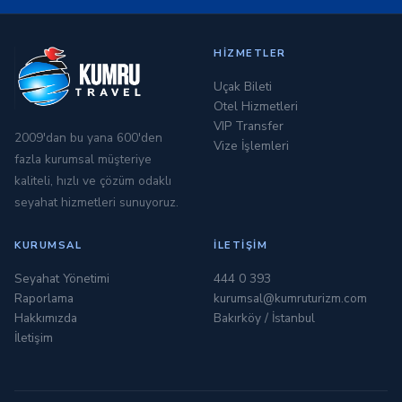
HIZMETLER
Uçak Bileti
Otel Hizmetleri
VIP Transfer
2009'dan bu yana 600'den
Vize İşlemleri
fazla kurumsal müşteriye
kaliteli, hızlı ve çözüm odaklı
seyahat hizmetleri sunuyoruz.
KURUMSAL
İLETIŞIM
Seyahat Yönetimi
444 0 393
Raporlama
kurumsal@kumruturizm.com
Hakkımızda
Bakırköy / İstanbul
İletişim