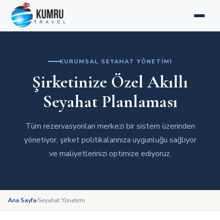
ANASAYFA
HIZMETLER
SEYAHAT YÖNETIMI
KURUMSAL SEYAHAT YÖNETIMI
Şirketinize Özel Akıllı
RAPORLAMA
Seyahat Planlaması
HAKKIMIZDA
Tüm rezervasyonları merkezi bir sistem üzerinden
Teklif Al
📞 444 0 393
yönetiyor, şirket politikalarınıza uygunluğu sağlıyor
ve maliyetlerinizi optimize ediyoruz.
Ana Sayfa
›
Seyahat Yönetimi