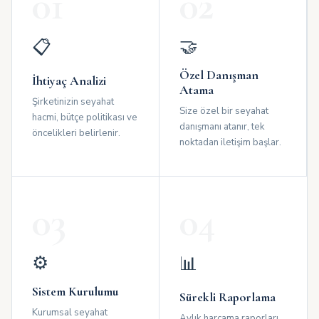
01
02
🤝
📋
Özel Danışman
İhtiyaç Analizi
Atama
Şirketinizin seyahat
Size özel bir seyahat
hacmi, bütçe politikası ve
danışmanı atanır, tek
öncelikleri belirlenir.
noktadan iletişim başlar.
03
04
⚙️
📊
Sistem Kurulumu
Sürekli Raporlama
Kurumsal seyahat
Aylık harcama raporları